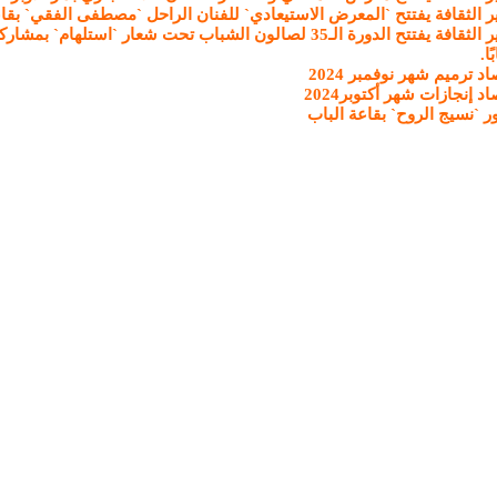
ر الثقافة يفتتح `المعرض الاستيعادي` للفنان الراحل `مصطفى الفقي` بقا
ا.
د ترميم شهر نوفمبر 2024
د إنجازات شهر أكتوبر2024
 `نسيج الروح` بقاعة الباب