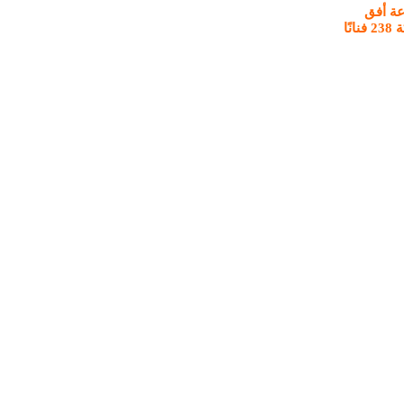
عة أفق
وزير الثقافة يفتتح الدورة الـ35 لصالون الشباب تحت شعار `استلهام` بمشاركة 238 فنانًا