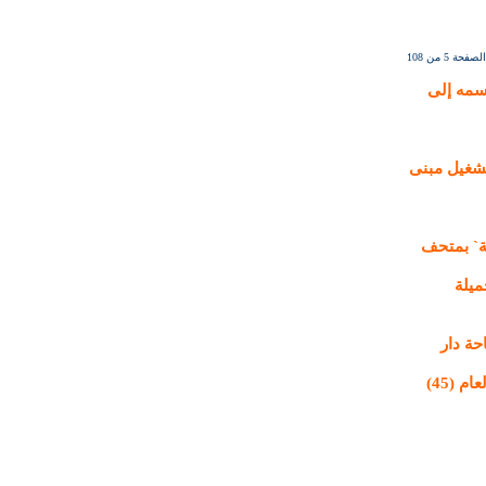
الصفحة 5 من 108
نًا ويوجه بتغيير اسمه إلى
تشغيل مبنى
ة` بمتحف
لجميلة
حة دار
يعلن قطاع الفنون التشكيلية عن أسماء السادة الفنانين العارضين بالمعرض العام (45)