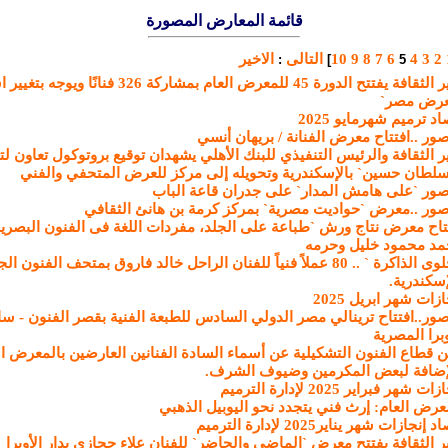
قائمة المعارض المصورة
2
3
4
6
7
8
9
10
التالى
الاخير
:
]
5
وزير الثقافة يفتتح الدورة 45 للمعرض العام بمشاركة 326 فنا
عرض مصر`
د ترميم شهرمايو 2025
صور ..افتتاح معرض الفنانة / بريهان أنسي
ر الثقافة والرئيس التنفيذي للبنك الأهلي يشهدان توقيع بروتوكول تعاون ل
سلطان حسين` بالإسكندرية وتحويله إلى مركز للعرض المتحفي والفني
صور `على هامش المدار` على جدران قاعة الباب
صور ..معرض `حواديت مصرية` بمركز كرمة بن هانئ الثقافي
تاح معرض نتاج ورش `طباعة على الجلد، مفردات اللغة فى الفنون البصري
د محمود خليل وحرمه
` حلوى الذاكرة ` .. 80 عملاً فنياً للفنان الراحل خالد فاروق بمتحف الفنون ا
إسكندرية.
ازات شهر ابريل 2025
صور..افتتاح ترينالي مصر الدولي السادس للطبعة الفنية بقصر الفنون - سا
وبرا المصرية
إضافة لبعض المكرمين وضيوف الشرف.
ات شهر فبراير 2025 لإدارة الترميم
عرض العام: إرث فني يتجدد نحو اليوبيل الذهبي
إنجازات شهر يناير2025 لإدارة الترميم
ر الثقافة يفتتح معرض `الماضي والحاضر` للفنان علاء حجازي بدار الأوبرا