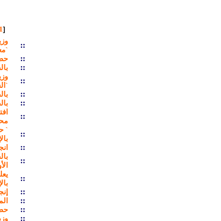
1
[
::
`م
::
حصا
::
بال
وزي
::
`ال
::
بال
::
بال
افت
::
محم
::
بال
::
انج
بال
::
الأ
::
بال
::
إنجاز
::
الم
::
حصاد 
::
وزي