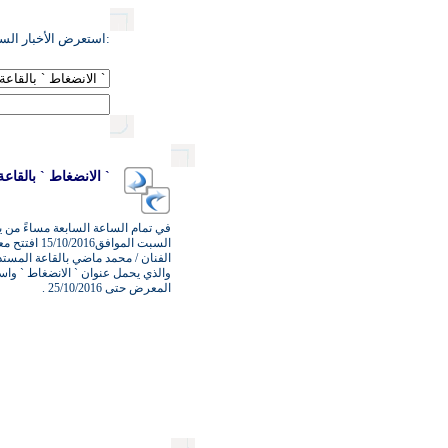
:استعرض الأخبار السا
` الانضغاط ` بالقاع
في تمام الساعة السابعة مساءً من ي
السبت الموافق5/10/2016
الفنان / محمد ماضي بالقاعة المستد
والذي يحمل عنوان ` الانضغاط ` واس
المعرض حتى 25/10/2016 .