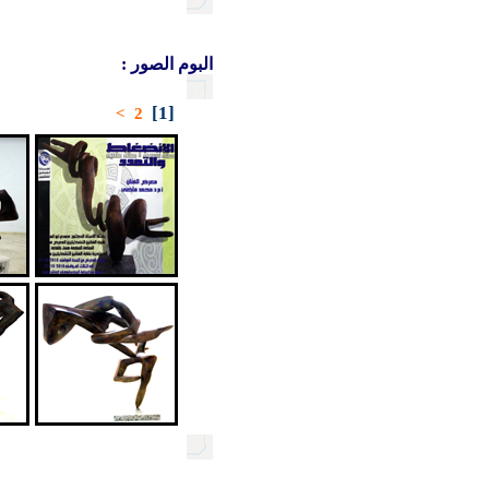
البوم الصور :
[1]
>
2