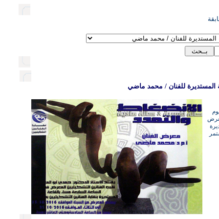
بقة
ة المستديرة للفنان / محمد ماضي
وم
1 افتتح معرض
يرة
تمر