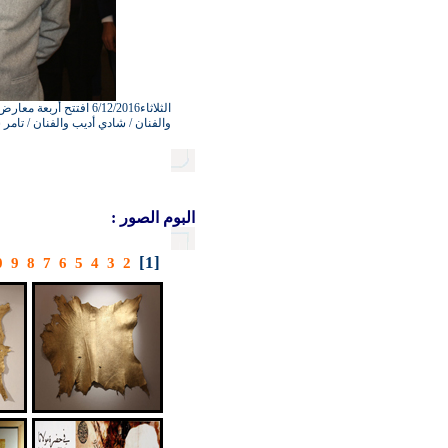
الثلاثاء6/12/2016 افت
والفنان / شادي أديب والفنان / تامر شاه
البوم الصور :
[1]
0
9
8
7
6
5
4
3
2