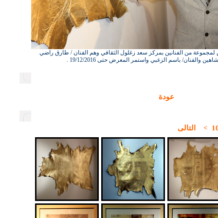
تح أربعة معارض لمجموعة من الفنانين بمركز سعد زغلول الثقافي وهم الفنان / طارق راضي
ين والفنان/ باسم الزغبي واستمر المعرض حتى 19/12/2016 .
عودة
1
>
التالى