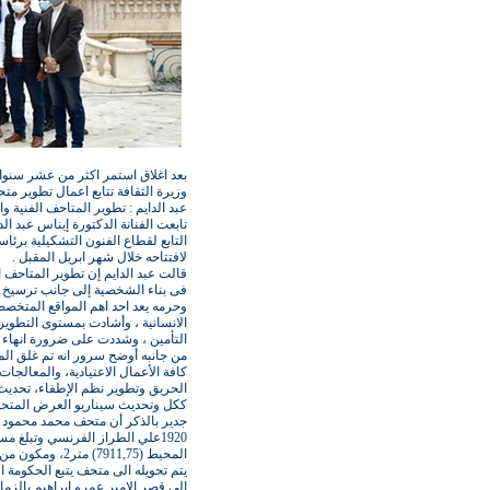
بعد اغلاق استمر اكثر من عشر سنوا
وزيرة الثقافة تتابع اعمال تطوير مت
عبد الدايم : تطوير المتاحف الفنية و
تابعت الفنانة الدكتورة إيناس عبد ا
التابع لقطاع الفنون التشكيلية برئا
لافتتاحه خلال شهر ابريل المقبل .
قالت عبد الدايم إن تطوير المتاحف الف
فى بناء الشخصية إلى جانب ترسيخ ا
وحرمه يعد احد اهم المواقع المتخصص
الانسانية ، وأشادت بمستوى التطوي
التأمين ، وشددت على ضرورة انهاء ا
كافة الأعمال الاعتيادية، والمعالجا
الحريق وتطوير نظم الإطفاء، تحديث
ككل وتحديث سيناريو العرض المتح
جدير بالذكر أن متحف محمد محمود 