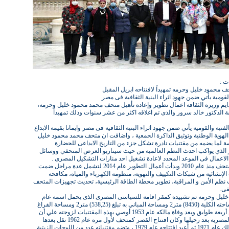
ت :
حف محمود خليل وحرمه تمهيداً لافتتاحه ابريل المقبل
القومية يأتي ضمن جهود اثراء البنية الثقافية فى مصر
لدايم وزيرة الثقافة اعمال تطوير وإعادة تأهيل متحف محمد محمود خليل وحرمه،
سة الدكتور خالد سرور والذى تم اغلاقه اكثر من عشر سنوات وذلك تمهيداً
نية والقومية يأتي ضمن جهود اثراء البنية الثقافية فى مصر وايمانا بقيمة الابداع
لهوية الوطنية وتوثيق الذاكرة الجمعية ، واضافت ان متحف محمد محمود خليل
ة لما يضمه من مقتنيات نادرة تشكل جزء من التاريخ الابداعى للحضارة
ر الذي يواكب احدث النظم العالمية من حيث سيناريو العرض المتحفي ووسائل
لاعمال فى الموعد المحدد لاعادة تشغيل احد منارات التشكيل المصرى .
من جانبه أوضح سرور انه تم غلق المتحف منذ عام 2010 وبدأت أعمال التطوير عام 2014 لتشمل عدة مراحل ضمت
ت الإنشائية من شبكات التكييف والتهوية، منظومة الكهرباء والمياه، مكافحة
 نظم الأمن و المراقبة، تطوير محطة الطاقة الرئيسية، تحديث تجهيزات المتحف
فى.
خليل وحرمه تم تشييده كمقر اقامة للسياسى المصرى الذى يحمل اسمه عام
1920علي الطراز الفرنسي وتبلغ مساحته الكلية (8450) متر2 ومساحة المباني به تبلغ (538,25) متر2 ومساحة الفراغ
المحيط (7911,75) متر2، ومكون من أربعة طوابق وبعد وفاة مالكه عام 1953 أوصي بهذه المقتنيات لزوجته علي أن
يتم تحويله الى متحف يتبع الحكومة المصرية بعد رحيلها وكان افتتاح القصر كمتحف لأول مرة عام 1962 نقل بعدها
الي قصر الامير عمرو ابراهيم بالزمالك عام 1971 ثم أعيد افتتاحه عام 1979 ، وتضم مقتنياته عدد من اللوحات الزيتية