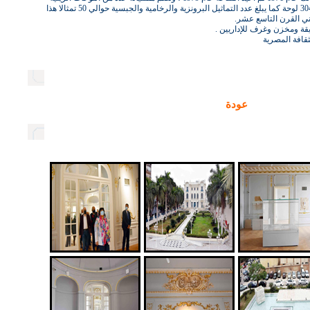
والمائية والباستيل يصل عددها الى 304 لوحة كما يبلغ عدد التماثيل البرونزية والرخامية والجبسية حوالي 50 تمثالا هذا
ي القرن التاسع عشر.
قة ومخزن وغرف للإداريين .
ثقافة المصرية
عودة